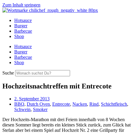
Zum Inhalt springen
Hotsauce
Burger
Barbecue
Shop
Hotsauce
Burger
Barbecue
Shop
Suche
Hochzeitsnachtreffen mit Entrecote
2. September 2013
BBQ
,
Dutch Oven
,
Entrecote
,
Nacken
,
Rind
,
Schichtfleisch
,
Schwein
,
Smoker
Der Hochzeits-Marathon mit drei Feiern innerhalb von 8 Wochen
diesen Sommer liegt bereits ein kleines Stück zurück, zum Glück hat
Stefan aber bei einem Spiel auf Hochzeit Nr. 2 eine Grillparty für