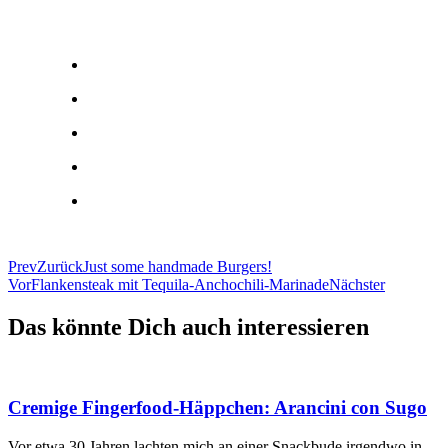
Prev
Zurück
Just some handmade Burgers!
Vor
Flankensteak mit Tequila-Anchochili-Marinade
Nächster
Das könnte Dich auch interessieren
Cremige Fingerfood-Häppchen: Arancini con Sugo
Vor etwa 30 Jahren lachten mich an einer Snackbude irgendwo in