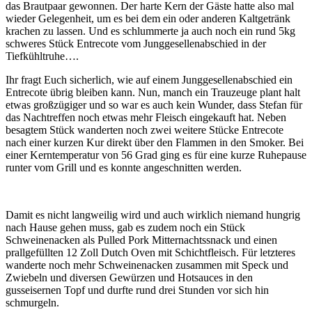
das Brautpaar gewonnen. Der harte Kern der Gäste hatte also mal
wieder Gelegenheit, um es bei dem ein oder anderen Kaltgetränk
krachen zu lassen. Und es schlummerte ja auch noch ein rund 5kg
schweres Stück Entrecote vom Junggesellenabschied in der
Tiefkühltruhe….
Ihr fragt Euch sicherlich, wie auf einem Junggesellenabschied ein
Entrecote übrig bleiben kann. Nun, manch ein Trauzeuge plant halt
etwas großzügiger und so war es auch kein Wunder, dass Stefan für
das Nachtreffen noch etwas mehr Fleisch eingekauft hat. Neben
besagtem Stück wanderten noch zwei weitere Stücke Entrecote
nach einer kurzen Kur direkt über den Flammen in den Smoker. Bei
einer Kerntemperatur von 56 Grad ging es für eine kurze Ruhepause
runter vom Grill und es konnte angeschnitten werden.
Damit es nicht langweilig wird und auch wirklich niemand hungrig
nach Hause gehen muss, gab es zudem noch ein Stück
Schweinenacken als Pulled Pork Mitternachtssnack und einen
prallgefüllten 12 Zoll Dutch Oven mit Schichtfleisch. Für letzteres
wanderte noch mehr Schweinenacken zusammen mit Speck und
Zwiebeln und diversen Gewürzen und Hotsauces in den
gusseisernen Topf und durfte rund drei Stunden vor sich hin
schmurgeln.